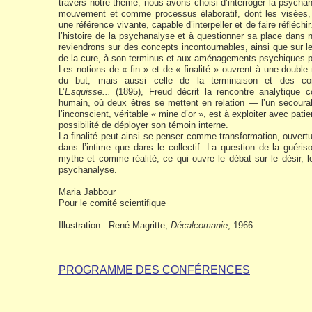
travers notre thème, nous avons choisi d’interroger la psych
mouvement et comme processus élaboratif, dont les visées,
une référence vivante, capable d’interpeller et de faire réfléch
l’histoire de la psychanalyse et à questionner sa place dans 
reviendrons sur des concepts incontournables, ainsi que sur les
de la cure, à son terminus et aux aménagements psychiques p
Les notions de « fin » et de « finalité » ouvrent à une double 
du but, mais aussi celle de la terminaison et des 
L’
Esquisse...
(1895), Freud décrit la rencontre analytiqu
humain, où deux êtres se mettent en relation — l’un secourabl
l’inconscient, véritable « mine d’or », est à exploiter avec patie
possibilité de déployer son témoin interne.
La finalité peut ainsi se penser comme transformation, ouvertur
dans l’intime que dans le collectif. La question de la guér
mythe et comme réalité, ce qui ouvre le débat sur le désir, l
psychanalyse.
Maria Jabbour
Pour le comité scientifique
Illustration : René Magritte,
Décalcomanie
, 1966.
PROGRAMME DES CONFÉRENCES