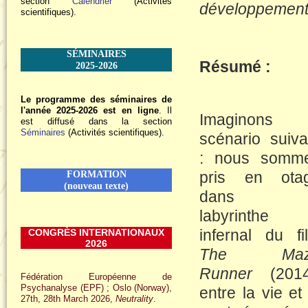
section
Calendrier
(Activités
développement 
scientifiques).
SÉMINAIRES
Résumé :
2025-2026
Le programme des séminaires de
l'année 2025-2026 est en ligne
. Il
Imaginons 
est diffusé dans la section
Séminaires
(Activités scientifiques).
scénario suiva
: nous somm
pris en ota
FORMATION
(nouveau texte)
dans l
labyrinthe
infernal du fi
CONGRÈS INTERNATIONAUX
2026
The Maz
Runner
(2014
Fédération Européenne de
Psychanalyse (EPF) ; Oslo (Norway),
entre la vie et 
27th, 28th March 2026,
Neutrality
.