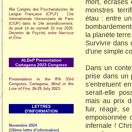
mort, écrasés
monstres terri
86e Congrès des Psychanalystes de
Langue Française (CPLF) ; Cité
étau : entre u
Internationale Universitaire de Paris
(CIUP) dans le 14e arrondissement,
bombardements d
du jeudi 14 au samedi 16 mai 2026.
Devenirs de Psyché, entre Narcisse
la planète terre
et Éros
.
Survivre dans d
d'une simple c
ALDeP Presentation
Cartagena 2023 Congress
Dans un contex
prise dans un 
Presentation in the IPA 53rd
s'entretuent e
Congress, Cartagena,
Mind in the
Line of Fire
, 26-29 July 2023.
serait-elle po
mais au prix d
LETTRES
fuir, réagir, s
D'INFORMATION
empoisonnée co
infernale ! Chr
Novembre 2024
(19ème lettre d'information)