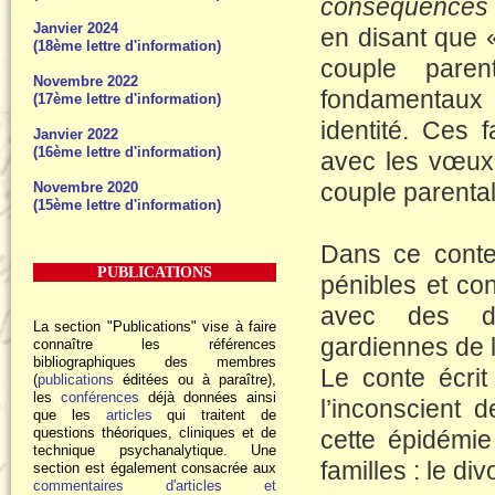
conséquences 
Janvier 2024
en disant que «
(18ème lettre d'information)
couple pare
Novembre 2022
fondamentaux q
(17ème lettre d'information)
identité. Ces 
Janvier 2022
(16ème lettre d'information)
avec les vœux p
couple parental
Novembre 2020
(15ème lettre d'information)
Dans ce conte
PUBLICATIONS
pénibles et co
avec des dé
La section "Publications" vise à faire
gardiennes de l
connaître les références
bibliographiques des membres
Le conte écri
(
publications
éditées ou à paraître),
les
conférences
déjà données ainsi
l’inconscient 
que les
articles
qui traitent de
questions théoriques, cliniques et de
cette épidémie
technique psychanalytique. Une
familles : le div
section est également consacrée aux
commentaires d'articles et