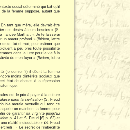
exte social déterminé qui fait qu'il
tion de la femme suppose, autant que
 En tant que mère, elle devrait être
ier ses désirs à leurs besoins » (S.
a fiancée Martha : « Je te laisserai
r un amour profond » (
Ibidem
, lettre
 crois, toi et moi, pour estimer que
xcluent à peu près toute possibilité
 femmes dans la lutte pour la vie à la
tivité de mon foyer » (
Ibidem
, lettre
té (le dernier ?) il décrit la femme
encore moins d'intérêts sociaux que
cet état de choses à la répression
anatomique.
ales est le prix à payer à la culture
alaise dans la civilisation
(S. Freud
 double morale sexuelle qui rend ce
laquelle on maintient la femme pour
in de garantir sa virginité jusqu'au
bidem
p. 41 et S. Freud [6] p. 62) et
t une réalité indiscutable » (S. Freud
rcredi : « Le secret de l'imbécillité