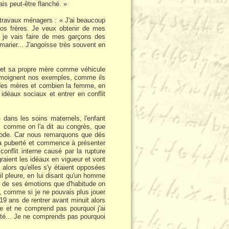
ais peut-être flanché. »
 travaux ménagers : « J'ai beaucoup
 nos frères. Je veux obtenir de mes
je vais faire de mes garçons des
arier... J'angoisse très souvent en
le et sa propre mère comme véhicule
témoignent nos exemples, comme ils
 des mères et combien la femme, en
idéaux sociaux et entrer en conflit
» dans les soins maternels, l'enfant
à, comme on l'a dit au congrès, que
ommode. Car nous remarquons que dès
à la puberté et commence à présenter
onflit interne causé par la rupture
raient les idéaux en vigueur et vont
 alors qu'elles s'y étaient opposées
il pleure, en lui disant qu'un homme
on de ses émotions que d'habitude on
 comme si je ne pouvais plus jouer
 19 ans de rentrer avant minuit alors
ste et ne comprend pas pourquoi j'ai
ité... Je ne comprends pas pourquoi