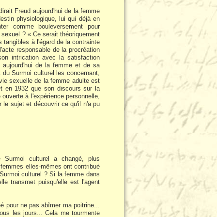
dirait Freud aujourd'hui de la femme
stin physiologique, lui qui déjà en
senter comme bouleversement pour
ir sexuel ? « Ce serait théoriquement
 tangibles à l'égard de la contrainte
l'acte responsable de la procréation
on intrication avec la satisfaction
ud aujourd'hui de la femme et de sa
t du Surmoi culturel les concernant,
 vie sexuelle de la femme adulte est
et en 1932 que son discours sur la
e ouverte à l'expérience personnelle,
 sujet et découvrir ce qu'il n'a pu
le Surmoi culturel a changé, plus
es femmes elles-mêmes ont contribué
Surmoi culturel ? Si la femme dans
lle transmet puisqu'elle est l'agent
é pour ne pas abîmer ma poitrine...
ous les jours... Cela me tourmente