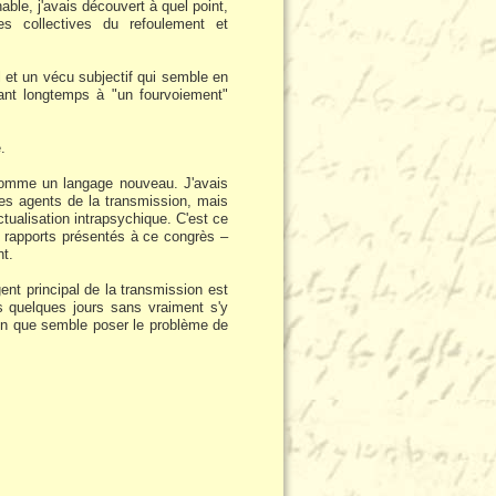
ble, j'avais découvert à quel point,
ces collectives du refoulement et
al et un vécu subjectif qui semble en
ndant longtemps à "un fourvoiement"
.
 comme un langage nouveau. J'avais
 les agents de la transmission, mais
tualisation intrapsychique. C'est ce
es rapports présentés à ce congrès –
nt.
gent principal de la transmission est
 quelques jours sans vraiment s'y
tion que semble poser le problème de