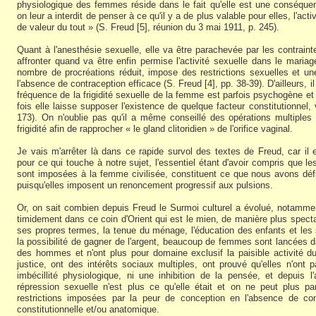
physiologique des femmes réside dans le fait qu'elle est une conséq
on leur a interdit de penser à ce qu'il y a de plus valable pour elles, l'act
de valeur du tout » (S. Freud [5], réunion du 3 mai 1911, p. 245).
Quant à l'anesthésie sexuelle, elle va être parachevée par les contrai
affronter quand va être enfin permise l'activité sexuelle dans le mariage
nombre de procréations réduit, impose des restrictions sexuelles et u
l'absence de contraception efficace (S. Freud [4], pp. 38-39). D'ailleurs, i
fréquence de la frigidité sexuelle de la femme est parfois psychogène et p
fois elle laisse supposer l'existence de quelque facteur constitutionnel,
173). On n'oublie pas qu'il a même conseillé des opérations multiples
frigidité afin de rapprocher « le gland clitoridien » de l'orifice vaginal.
Je vais m'arrêter là dans ce rapide survol des textes de Freud, car il es
pour ce qui touche à notre sujet, l'essentiel étant d'avoir compris que le
sont imposées à la femme civilisée, constituent ce que nous avons déf
puisqu'elles imposent un renoncement progressif aux pulsions.
Or, on sait combien depuis Freud le Surmoi culturel a évolué, notamm
timidement dans ce coin d'Orient qui est le mien, de manière plus specta
ses propres termes, la tenue du ménage, l'éducation des enfants et les s
la possibilité de gagner de l'argent, beaucoup de femmes sont lancées da
des hommes et n'ont plus pour domaine exclusif la paisible activité 
justice, ont des intérêts sociaux multiples, ont prouvé qu'elles n'ont pas
imbécillité physiologique, ni une inhibition de la pensée, et depuis 
répression sexuelle n'est plus ce qu'elle était et on ne peut plus pa
restrictions imposées par la peur de conception en l'absence de contr
constitutionnelle et/ou anatomique.