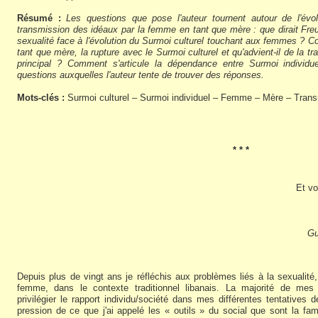
Résumé :
Les questions que pose l'auteur tournent autour de l'évo
transmission des idéaux par la femme en tant que mère : que dirait Fre
sexualité face à l'évolution du Surmoi culturel touchant aux femmes ?
tant que mère, la rupture avec le Surmoi culturel et qu'advient-il de la tr
principal ? Comment s'articule la dépendance entre Surmoi individu
questions auxquelles l'auteur tente de trouver des réponses.
Mots-clés :
Surmoi culturel – Surmoi individuel – Femme – Mère – Tran
* * *
Et vo
Gu
Depuis plus de vingt ans je réfléchis aux problèmes liés à la sexualité,
femme, dans le contexte traditionnel libanais. La majorité de mes
privilégier le rapport individu/société dans mes différentes tentatives
pression de ce que j'ai appelé les « outils » du social que sont la fami