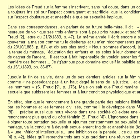
Les idées de Freud sur la femme s'inscrivent, sans nul doute, dans un cont
a toujours insisté sur l'aspect contraignant et sacrificiel que la condi
sur l'aspect douloureux et anesthésié que sa sexualité implique.
Dans ses correspondances, en parlant de sa future belle-mère, il dit : «
heureuse de voir que ses trois enfants sont à peu près heureux et sacrif
Freud [2], lettre du 21/2/1883, p. 47). La même année il écrit encore à s
gouverner la maison comme tu le désireras et tu m'en récompenseras pa
du 23/10/1883, p. 81), et dix ans plus tard : « Nous sommes d'accord, je
la tenue du ménage, l'éducation des enfants et les soins à leur donner e
de gagner de l'argent... Il est tout à fait impensable de vouloir lancer les
manière des hommes... Je (t)'attribue pour domaine exclusif la paisible ac
du 15/1/1893, pp. 86-87).
Jusqu'à la fin de sa vie, dans un de ses derniers articles sur la fémini
comme « ne possédant pas à un haut degré le sens de la justice... et 
les hommes » (S. Freud [9], p. 176). Mais on sait que Freud ramène 
sexuelle que subissent les femmes et à leur condition physiologique et 
En effet, bien que le renoncement à une grande partie des pulsions libidin
par les hommes et les femmes civilisés, comme il le développe dans
M
[8]), il précise aussi que nous vivons dans une société où existe une
renoncement plus grand du côté féminin (S. Freud [4]). L'ignorance dans 
éloigner toute tentation sexuelle et ajourner constamment sa sexualité af
mariage, va la conduire à devenir sexuellement frigide et anesthésiée (
I
à « une infériorité intellectuelle... une inhibition de la pensée... ce qui es
[4] p. 42), idées qu'il reprendra trois ans plus tard dans une réunion du me