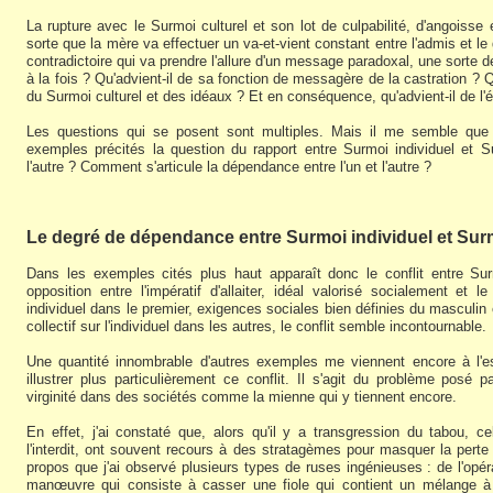
La rupture avec le Surmoi culturel et son lot de culpabilité, d'angoisse e
sorte que la mère va effectuer un va-et-vient constant entre l'admis et 
contradictoire qui va prendre l'allure d'un message paradoxal, une sorte 
à la fois ? Qu'advient-il de sa fonction de messagère de la castration ? Q
du Surmoi culturel et des idéaux ? Et en conséquence, qu'advient-il de l'éq
Les questions qui se posent sont multiples. Mais il me semble que se
exemples précités la question du rapport entre Surmoi individuel et Su
l'autre ? Comment s'articule la dépendance entre l'un et l'autre ?
Le degré de dépendance entre Surmoi individuel et Surm
Dans les exemples cités plus haut apparaît donc le conflit entre Surm
opposition entre l'impératif d'allaiter, idéal valorisé socialement et 
individuel dans le premier, exigences sociales bien définies du masculin
collectif sur l'individuel dans les autres, le conflit semble incontournable.
Une quantité innombrable d'autres exemples me viennent encore à l'esp
illustrer plus particulièrement ce conflit. Il s'agit du problème posé 
virginité dans des sociétés comme la mienne qui y tiennent encore.
En effet, j'ai constaté que, alors qu'il y a transgression du tabou, 
l'interdit, ont souvent recours à des stratagèmes pour masquer la perte d
propos que j'ai observé plusieurs types de ruses ingénieuses : de l'opér
manœuvre qui consiste à casser une fiole qui contient un mélange à 