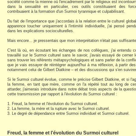
société comme la mienne où l'encadrement par le religieux est incontourna
dans la sexualité en particulier, ces outils constituaient des for
contribuaient à la formation d'un Surmoi tyrannique et culpabilisant.
Du fait de l'importance que j'accordais à la relation entre le culturel glob
apparence toucher uniquement à l'intimité individuelle, j'ai pensé pe
dans les explications socioculturelles.
Mais encore... je pressentais que mon interprétation n'était pas suffisante
C'est là où, en écoutant les échanges de nos collègues, j'ai entendu
travaillé sur le Surmoi culturel sans le savoir, j'avais essayé de cerner
sans trouver les référents métapsychologiques et sans parler de la conflic
que je vais essayer de réintégrer aujourd'hui à ma réflexion, à partir d
notamment celui de Gilbert Diatkine – et des discussions qui s'en suivire
Si le Surmoi culturel évolue, comme le précise Gilbert Diatkine, et si l'a
la femme, en tant que mère, comme on l'a répété tout au long de ces
attarder, j'aimerais introduire dans notre débat trois aspects de la ques
cette transmission par rapport à l'évolution du Surmoi culturel :
1. Freud, la femme et l'évolution du Surmoi culturel.
2. La femme, la mère et la rupture avec le Surmoi culturel.
3. Le degré de dépendance entre Surmoi individuel et Surmoi culturel.
Freud, la femme et l’évolution du Surmoi culturel