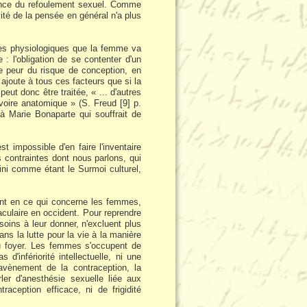
uence du refoulement sexuel. Comme
ivité de la pensée en général n'a plus
ntes physiologiques que la femme va
 : l'obligation de se contenter d'un
ne peur du risque de conception, en
l ajoute à tous ces facteurs que si la
eut donc être traitée, « ... d'autres
 voire anatomique » (S. Freud [9] p.
 à Marie Bonaparte qui souffrait de
t impossible d'en faire l'inventaire
s contraintes dont nous parlons, qui
ini comme étant le Surmoi culturel,
ent en ce qui concerne les femmes,
culaire en occident. Pour reprendre
oins à leur donner, n'excluent plus
ns la lutte pour la vie à la manière
du foyer. Les femmes s'occupent de
 d'infériorité intellectuelle, ni une
l'avènement de la contraception, la
rler d'anesthésie sexuelle liée aux
aception efficace, ni de frigidité