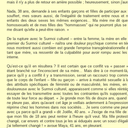
mais il n'y a plus de retour en arrière possible ; heureusement, sinon j'aur
Nada, 38 ans, demande à ses enfants garçons et filles de participer aux
souffert, mes sœurs aussi, de l'inégalité de traitement entre nous et
enfants des deux sexes les mêmes exigences... Ma mère me dit que 
homosexuels et de mes filles des "hommasses" qui ne pourront plus se m
me disant qu'elle a peut-être raison. »
De la rupture avec le Surmoi culturel – entre la femme, la mère en el
premier du Surmoi culturel – naîtra une douleur psychique comme en 
nous montrent aussi combien est grande l'emprise transgénérationnelle
tant que mère, va ressentir de la culpabilité pour avoir rompu avec les 
interne.
Qu’est-ce qu’il en résultera ? Il est certain que ce conflit va « passer 
étant branché sur l'inconscient de sa mère... Mais dire à ce moment-l
parce qu'il y a conflit il y a transmission, serait un raccourci trop c
que le corps de l'enfant – fille ou garçon – arrive à maturité sexuelle 
des attributs spécifiques de féminité ou de masculinité, les mères, en c
douloureuse avec le Surmoi culturel, apparaissent comme si elles réintég
essayer de les transmettre avec toutes les contraintes qu'ils supposent,
de toute leur force au départ. « Je gronde mon fils de douze ans, quand 
ne pleure pas, alors qu'avant cet âge je veillais ardemment à l'expressi
réprime chez les hommes dans nos sociétés... Je sens comme une peur,
avec ça parce qu'il a grandi » dit Joëlle, 40 ans. « J'exige de ma fille de
que mon fils de 18 ans peut rentrer à l'heure qu'il veut. Ma fille prote
changé, car envers et contre tous je les ai éduqués avec un souci d'égal
j'ai tellement changé ! » avoue Maya, 41 ans, en pleurant.