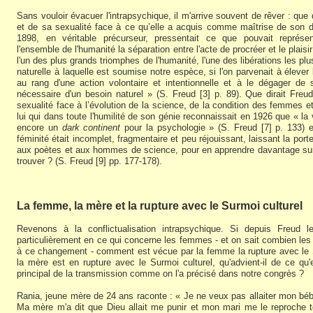
Sans vouloir évacuer l'intrapsychique, il m'arrive souvent de rêver : que 
et de sa sexualité face à ce qu’elle a acquis comme maîtrise de son de
1898, en véritable précurseur, pressentait ce que pouvait repré
l'ensemble de l'humanité la séparation entre l'acte de procréer et le plais
l'un des plus grands triomphes de l'humanité, l'une des libérations les plus
naturelle à laquelle est soumise notre espèce, si l'on parvenait à élever 
au rang d'une action volontaire et intentionnelle et à le dégager de s
nécessaire d'un besoin naturel » (S. Freud [3] p. 89). Que dirait Fre
sexualité face à l’évolution de la science, de la condition des femmes e
lui qui dans toute l'humilité de son génie reconnaissait en 1926 que « la
encore un
dark continent
pour la psychologie » (S. Freud [7] p. 133) 
féminité était incomplet, fragmentaire et peu réjouissant, laissant la port
aux poètes et aux hommes de science, pour en apprendre davantage sur le
trouver ? (S. Freud [9] pp. 177-178).
La femme, la mère et la rupture avec le Surmoi culturel
Revenons à la conflictualisation intrapsychique. Si depuis Freud 
particulièrement en ce qui concerne les femmes - et on sait combien l
à ce changement - comment est vécue par la femme la rupture avec le 
la mère est en rupture avec le Surmoi culturel, qu'advient-il de ce qu'e
principal de la transmission comme on l'a précisé dans notre congrès ?
Rania, jeune mère de 24 ans raconte : « Je ne veux pas allaiter mon béb
Ma mère m'a dit que Dieu allait me punir et mon mari me le reproche t