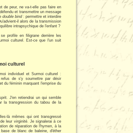
t de peur, ne va-t-elle pas faire en
le défendu et transmettre un message
de
double bind
: permettre et interdire
u'advient-il alors de la transmission
uilibre intrapsychique de l'enfant ?
 profile en filigrane derrière les
rmoi culturel. Est-ce que l'un suit
oi culturel
oi individuel et Surmoi culturel :
le refus de s'y soumettre par désir
 et du féminin marquant l'emprise du
rit. J'en retiendrai un qui semble
par la transgression du tabou de la
celles-là mêmes qui ont transgressé
e leur virginité. Je signalerai à ce
ation de réparation de l'hymen, à la
base de blanc de baleine, d'éther