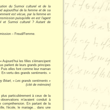
lution du Surmoi culturel et de la
ud aujourd'hui de la femme et de sa
 Comment est vécue, par la femme en
ansmission puisqu'elle en est l'agent
el et Surmoi culturel ? Autant de
smission – Freud/Femme.
« Aujourd’hui les filles s'émancipent
us parlent de leurs grands principes
Puis elles font comme leur maman
En vertu des grands sentiments. »
y Béart, « Les grands sentiments »
(cité de mémoire)
 plus particulièrement à ceux de la
 observations m'avaient conduit à
 de compréhension. En partant de la
lle, l'école, le mariage... dans une