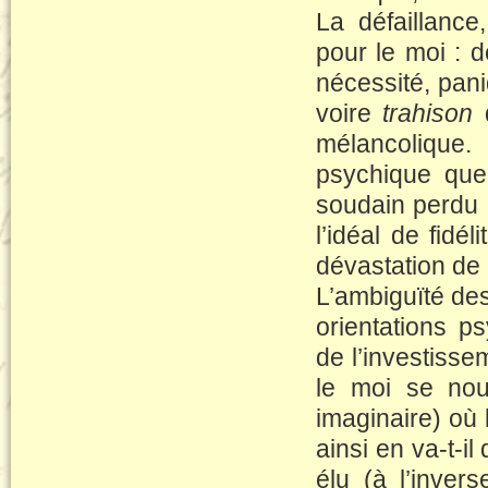
La défaillance
pour le moi : 
nécessité, pani
voire
trahison
q
mélancolique.
psychique que 
soudain perdu : 
l’idéal de fidél
dévastation de 
L’ambiguïté des
orientations ps
de l’investiss
le moi se nour
imaginaire) où 
ainsi en va-t-il
élu (à l’inver