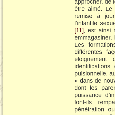
approcher, de l
être aimé. Le
remise à jou
l’infantile sex
[11]
, est ainsi
emmagasiner, in
Les formation
différentes fa
éloignement 
identifications
pulsionnelle, a
» dans de nouve
dont les pare
puissance d’in
font-ils rem
pénétration ou