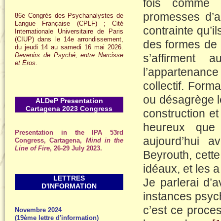
fois comme d
promesses d’ac
86e Congrès des Psychanalystes de
Langue Française (CPLF) ; Cité
contrainte qu’i
Internationale Universitaire de Paris
(CIUP) dans le 14e arrondissement,
des formes de r
du jeudi 14 au samedi 16 mai 2026.
Devenirs de Psyché, entre Narcisse
s’affirment 
et Éros
.
l’appartenance 
collectif. Form
ou désagrège le
ALDeP Presentation
Cartagena 2023 Congress
construction et
heureux que 
Presentation in the IPA 53rd
aujourd’hui 
Congress, Cartagena,
Mind in the
Line of Fire
, 26-29 July 2023.
Beyrouth, cette
idéaux, et les a
LETTRES
Je parlerai d’
D'INFORMATION
instances psych
c’est ce proce
Novembre 2024
(19ème lettre d'information)