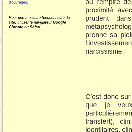
ou l’empire de
d'ouvrages
.
proximité ave
prudent dans
Pour une meilleure fonctionnalité du
site, utiliser le navigateur
Google
métapsychologie
Chrome
ou
Safari
.
prenne sa plei
l’investisseme
narcissisme.
C’est donc sur
que je veux
particulièremen
transfert), cl
identitaires, c