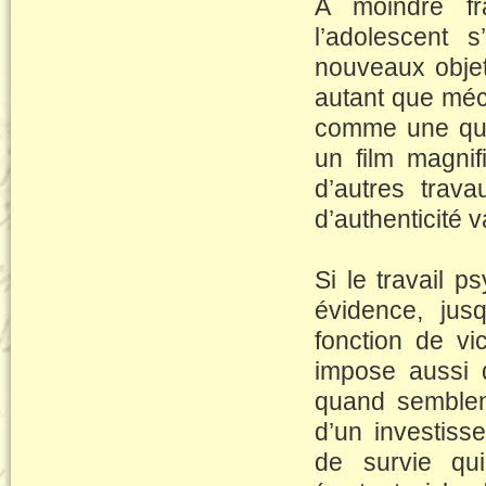
A moindre fr
l’adolescent 
nouveaux obje
autant que méc
comme une quê
un film magni
d’autres trava
d’authenticité 
Si le travail 
évidence, jus
fonction de vi
impose aussi 
quand semblen
d’un investiss
de survie qui