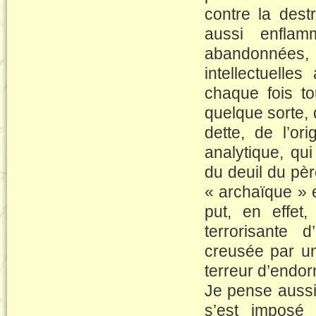
contre la destr
aussi enfla
abandonnées, l
intellectuelle
chaque fois to
quelque sorte, 
dette, de l’or
analytique, qui
du deuil du pè
« archaïque » en
put, en effet
terrorisante d
creusée par une
terreur d’endo
Je pense aussi 
s’est imposé