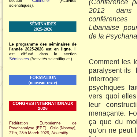
(Conférence p
section
Calendrier
(Activités
scientifiques).
2012 dans
conférences
SÉMINAIRES
Libanaise pou
2025-2026
de la Psychana
Le programme des séminaires de
l'année 2025-2026 est en ligne
. Il
est diffusé dans la section
Séminaires
(Activités scientifiques).
Comment les id
paralysent-ils
Interroger
FORMATION
(nouveau texte)
psychiques fai
vers quoi elle
leur construct
CONGRÈS INTERNATIONAUX
2026
menaçante. For
ça que du moi 
Fédération Européenne de
Psychanalyse (EPF) ; Oslo (Norway),
qu’on ne peut l
27th, 28th March 2026,
Neutrality
.