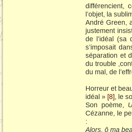
différencient,
l’objet, la subli
André Green, a
justement insi
de l’idéal (sa
s’imposait dan
séparation et 
du trouble ,con
du mal, de l’eff
Horreur et beau
idéal »
[8]
, le 
Son poème,
U
Cézanne, le pei
:
Alors, ô ma bea