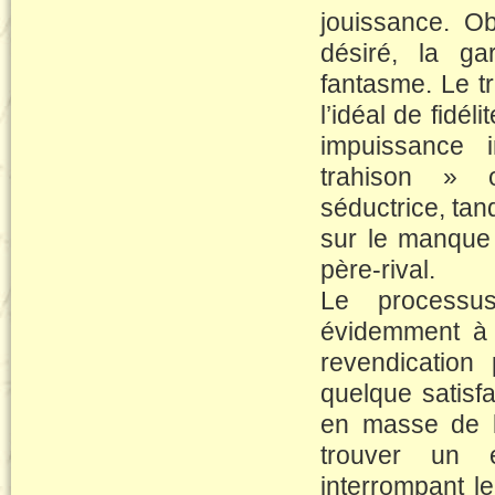
jouissance. Obt
désiré, la ga
fantasme. Le t
l’idéal de fidél
impuissance 
trahison » 
séductrice, tan
sur le manque
père-rival.
Le processus
évidemment à l
revendication 
quelque satisfa
en masse de l’
trouver un 
interrompant le