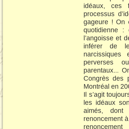
idéaux, ces 
processus d’id
gageure ! On e
quotidienne :
l’angoisse et 
inférer de le
narcissiques 
perverses o
parentaux... On
Congrès des p
Montréal en 2
Il s’agit toujou
les idéaux so
aimés, dont 
renoncement à l
renoncement 