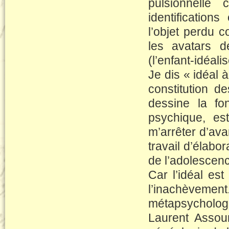
pulsionnelle
identification
l’objet perdu 
les avatars d
(l’enfant-idéali
Je dis « idéal à
constitution d
dessine la fo
psychique, est
m’arrêter d’ava
travail d’élabo
de l’adolescen
Car l’idéal es
l’inachèveme
métapsycholog
Laurent Assoun