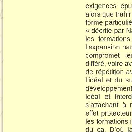
exigences épui
alors que trahi
forme particuli
» décrite par 
les formation
l’expansion nar
compromet le
différé, voire a
de répétition a
l’idéal et du s
développement
idéal et inte
s’attachant à 
effet protecte
les formations 
du ça. D’où la