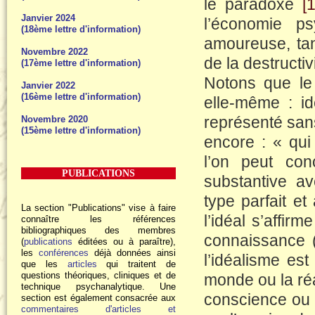
le paradoxe
[1
Janvier 2024
l’économie ps
(18ème lettre d'information)
amoureuse, tan
Novembre 2022
de la destructiv
(17ème lettre d'information)
Notons que le 
Janvier 2022
(16ème lettre d'information)
elle-même : idé
représenté sans
Novembre 2020
(15ème lettre d'information)
encore : « qui 
l’on peut co
PUBLICATIONS
substantive av
type parfait et
La section "Publications" vise à faire
l’idéal s’affir
connaître les références
bibliographiques des membres
connaissance (
(
publications
éditées ou à paraître),
les
conférences
déjà données ainsi
l’idéalisme est
que les
articles
qui traitent de
questions théoriques, cliniques et de
monde ou la réa
technique psychanalytique. Une
conscience ou 
section est également consacrée aux
commentaires d'articles et