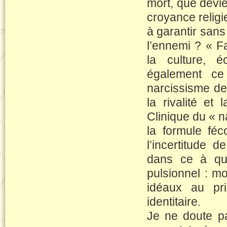
mort, que devi
croyance religi
à garantir sans 
l’ennemi ? « F
la culture, é
également ce 
narcissisme des
la rivalité e
Clinique du « n
la formule fé
l’incertitude d
dans ce à quo
pulsionnel : mo
idéaux au pri
identitaire.
Je ne doute p