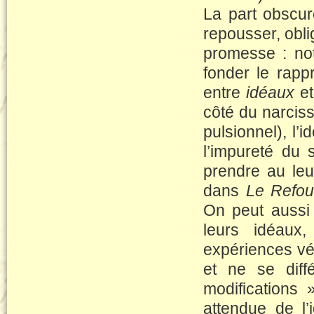
La part obscure
repousser, obli
promesse : not
fonder le rapp
entre
idéaux
e
côté du narcis
pulsionnel), l’
l’impureté du 
prendre au leu
dans
Le Refou
On peut aussi 
leurs idéaux
expériences vé
et ne se diff
modifications
attendue de l’