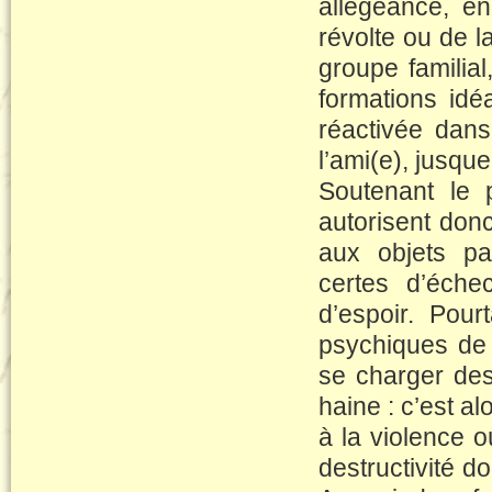
allégeance, e
révolte ou de l
groupe familial
formations idéa
réactivée dans 
l’ami(e), jusqu
Soutenant le 
autorisent donc
aux objets par
certes d’éche
d’espoir. Pour
psychiques de s
se charger des 
haine : c’est al
à la violence o
destructivité do