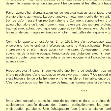
devient le premier écran où s’inscrivent les pensées et les affects à trav
Parler aujourd’hui d’organisation ou de désorganisation psychique, c’e
premiers liens au monde. La psychanalyse, notamment celle de l’enfant,
t-on ce qu’on ressent en représentations ? Comment supporte-t-on la p
aujourd’hui, alors qu’à tout moment nous traversons des ruptures profonde
traumatisme, autant psychique que corporel, semble permanent. Dans le c
le destin de ces images extérieures – notamment celles de la guerre – qui 
Comme le rapporte Ernest Jones
[2]
, en 1909, lors d’un voyage aux Éta
encore une fois le cinéma à Worcester, dans le Massachusetts. Pourt
impressionné et n’en laisse aucun commentaire. Curieusement, bien
soient nés de la même époque, Freud garde ses distances avec l’imag
peinture contemporaine et surréaliste de son époque – à l’exception no
avant sa mort.
Freud percevait-il dans l’image visuelle une forme de séduction trop imm
effets psychiques d’une exposition excessive aux images ? Ce rapport mé
s’est toujours tenue à la frontière entre le visible et l’invisible, entre
C’est ce que nous montre l’histoire de Imad, un homme dans la trentaine
* * *
Imad vient consulter après la perte de sa mère et dans la crainte de
adolescence passée devant des écrans, particulièrement les jeu
« distraction parfaite ». Une échappatoire face à une ambiance fami