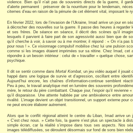
violence. Bien qu’il n’ait pas de souvenirs directs de la guerre, il gar
d’alerte permanent : préserver de la nourriture pour le lendemain, néces
citernes d’eau en raison de la pénurie de cet élément vital, imposant le 
En février 2022, lors de l’invasion de l’Ukraine, Imad arrive un jour en séa
à décrocher des nouvelles sur la guerre. Il passe des heures à regarder
et ses frères. De séance en séance, il décrit des scènes qu’il imagi
lesquels il parvient à faire part de son agressivité aussi bien que de s
qu’il cherche à voir, à savoir ou à me montrer, il répond : « On n’a pas 
pour nous ! ». Ce visionnage compulsif mobilise chez lui une pulsion scopi
comme si les images étaient imprimées sur sa rétine. Chez Imad, cet 
répondre à un besoin intérieur : celui de « travailler » quelque chose, sa
psychique.
Il dit se sentir comme dans
Mortal Kombat
, un jeu vidéo auquel il jouai
happé dans une logique de survie et d’agression, oscillant entre identif
Aujourd’hui encore, les chaînes d’information-continue semblent réact
Peu à peu, le travail analytique met en lumière des souvenirs profondément
mère, le retour du père combattant. Chaque jour, l’espoir qu’il revienne 
qu’il disparaisse. Une attente habitée par une ambivalence entre amour,
rivalité. L’image devient un objet transitionnel, un support externe pour 
ne peut encore élaborer autrement.
Alors que le conflit régional atteint le centre du Liban, Imad arrive un
« C’est chez nous. » Cette fois, la guerre n’est plus un spectacle à dist
simple écran, car la réalité s’impose dans tous ses aspects. Nos séa
images télédiffusées, se déroulent désormais sur fond de sons bien rée