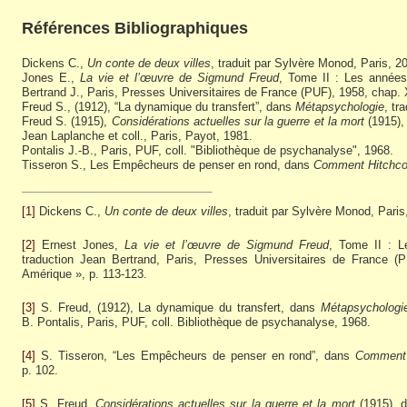
Références Bibliographiques
Dickens C.,
Un conte de deux villes
, traduit par Sylvère Monod, Paris, 2
Jones E.,
La vie et l’œuvre de Sigmund Freud
, Tome II : Les années
Bertrand J., Paris, Presses Universitaires de France (PUF), 1958, chap. 
Freud S., (1912), “La dynamique du transfert”, dans
Métapsychologie
, tr
Freud S. (1915),
Considérations actuelles sur la guerre et la mort
(1915)
Jean Laplanche et coll., Paris, Payot, 1981.
Pontalis J.-B., Paris, PUF, coll. "Bibliothèque de psychanalyse", 1968.
Tisseron S., Les Empêcheurs de penser en rond, dans
Comment Hitchco
[1]
Dickens C.,
Un conte de deux villes
, traduit par Sylvère Monod, Paris
[2]
Ernest Jones,
La vie et l’œuvre de Sigmund Freud
, Tome II : L
traduction Jean Bertrand, Paris, Presses Universitaires de France (
Amérique », p. 113-123.
[3]
S. Freud, (1912), La dynamique du transfert, dans
Métapsychologi
B. Pontalis, Paris, PUF, coll. Bibliothèque de psychanalyse, 1968.
[4]
S. Tisseron, “Les Empêcheurs de penser en rond”, dans
Comment 
p. 102.
[5]
S. Freud,
Considérations actuelles sur la guerre et la mort
(1915), 