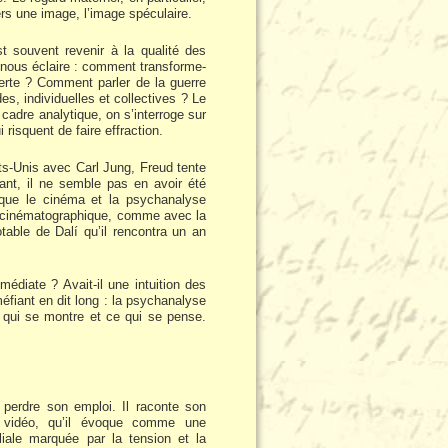
ers une image, l’image spéculaire.
st souvent revenir à la qualité des
 nous éclaire : comment transforme-
erte ? Comment parler de la guerre
s, individuelles et collectives ? Le
adre analytique, on s’interroge sur
risquent de faire effraction.
ts-Unis avec Carl Jung, Freud tente
ant, il ne semble pas en avoir été
 que le cinéma et la psychanalyse
e cinématographique, comme avec la
table de Dalí qu’il rencontra un an
édiate ? Avait-il une intuition des
fiant en dit long : la psychanalyse
 ce qui se montre et ce qui se pense.
.
 perdre son emploi. Il raconte son
x vidéo, qu’il évoque comme une
liale marquée par la tension et la