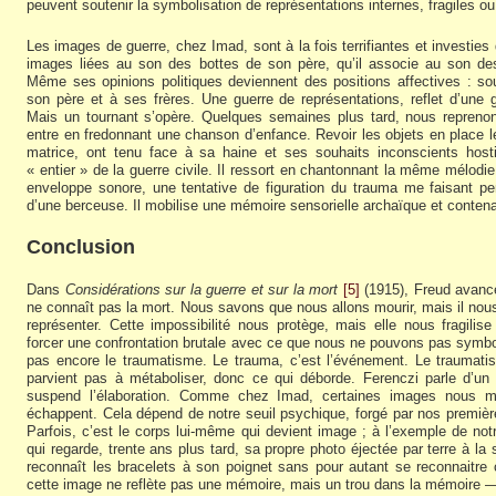
peuvent soutenir la symbolisation de représentations internes, fragiles 
Les images de guerre, chez Imad, sont à la fois terrifiantes et investies
images liées au son des bottes de son père, qu’il associe au son des
Même ses opinions politiques deviennent des positions affectives : sou
son père et à ses frères. Une guerre de représentations, reflet d’une
Mais un tournant s’opère. Quelques semaines plus tard, nous repreno
entre en fredonnant une chanson d’enfance. Revoir les objets en place le
matrice, ont tenu face à sa haine et ses souhaits inconscients hos
« entier » de la guerre civile. Il ressort en chantonnant la même mélo
enveloppe sonore, une tentative de figuration du trauma me faisant pe
d’une berceuse. Il mobilise une mémoire sensorielle archaïque et conten
Conclusion
Dans
Considérations sur la guerre et sur la mort
[5]
(1915), Freud avance
ne connaît pas la mort. Nous savons que nous allons mourir, mais il nou
représenter. Cette impossibilité nous protège, mais elle nous fragili
forcer une confrontation brutale avec ce que nous ne pouvons pas symboli
pas encore le traumatisme. Le trauma, c’est l’événement. Le traumat
parvient pas à métaboliser, donc ce qui déborde. Ferenczi parle d’un 
suspend l’élaboration. Comme chez Imad, certaines images nous m
échappent. Cela dépend de notre seuil psychique, forgé par nos première
Parfois, c’est le corps lui-même qui devient image ; à l’exemple de notr
qui regarde, trente ans plus tard, sa propre photo éjectée par terre à la s
reconnaît les bracelets à son poignet sans pour autant se reconnaitre
cette image ne reflète pas une mémoire, mais un trou dans la mémoire —