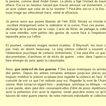
la pensée, comme dirait André Green. La photo a figé l’instant du trauma
effacé. Est-ce un heureux hasard que d’avoir retrouvé cet événement, 
un acte violent que celui de la lui montrer ? Peut-être est-ce à la fois
toute image qui véhiculerait trace, vérité et effraction.
Je pense aussi aux jeunes libanais de l’été 2024, filmant un missile
oscillant étrangement entre la sidération et la survie. Pour ces jeunes
décharge de la pensée par le corps. L’acte de filmer, de partager la vid
la zone interdite, sont parfois des gestes de survie face à l’irreprése
reprendre prise sur l’effroi.
Et pourtant, certaines images restent muettes. À Beyrouth, les murs cr
pas mais en disent beaucoup. Le long silence collectif a souvent 
l’élaboration psychique de certains événements. C’est peut-être ce que 
documentaires, d’archives et de récits de guerre : créer, dans l’après-
faire émerger du sens après la catastrophe.
Alors,
que reste-t-il de nos guerres ?
Des traces mnésiques ou amnésiq
des pertes. Depuis les arènes romaines antiques jusqu’aux places pub
toujours mobilisé la pulsion scopique pour regarder la violence en face. I
curiosité de voir ce que l’on redoute pour soi. Regarder la mort de l’Autre
sienne. Mais lorsqu’un regard tiers – analytique, artistique ou éthique – vi
à une parole, alors peut être cesseraient-elles d’être de pures répétition
avoir la prétention d’en avoir la réponse, serait peut-être moins ce qu’
faisons de notre guerre interne, de notre mémoire individuelle et collectiv