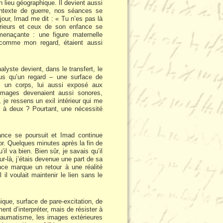
lieu géographique. Il devient aussi
contexte de guerre, nos séances se
jour, Imad me dit : « Tu n’es pas là
érieurs et ceux de son enfance se
enaçante : une figure maternelle
t comme mon regard, étaient aussi
alyste devient, dans le transfert, le
plus qu’un regard – une surface de
si un corps, lui aussi exposé aux
 images devenaient aussi sonores,
 je ressens un exil intérieur qui me
il à deux ? Pourtant, une nécessité
ance se poursuit et Imad continue
or. Quelques minutes après la fin de
’il va bien. Bien sûr, je savais qu’il
jour-là, j’étais devenue une part de sa
ce marque un retour à une réalité
 il voulait maintenir le lien sans le
ique, surface de pare-excitation, de
ent d’interpréter, mais de résister à
traumatisme, les images extérieures