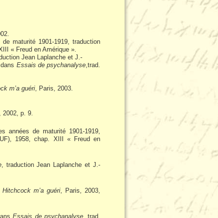
002.
 de maturité 1901-1919, traduction
XIII « Freud en Amérique ».
aduction Jean Laplanche et J.-
, dans
Essais de psychanalyse
,trad.
ck m’a guéri
, Paris, 2003.
, 2002, p. 9.
es années de maturité 1901-1919,
PUF), 1958, chap. XIII « Freud en
e
, traduction Jean Laplanche et J.-
Hitchcock m’a guéri
, Paris, 2003,
dans
Essais de psychanalyse
, trad.