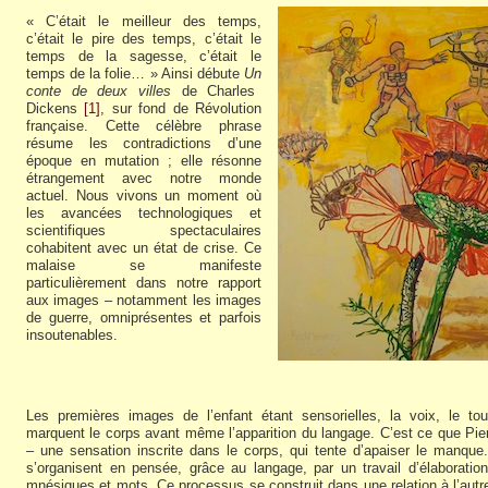
« C’était le meilleur des temps,
c’était le pire des temps, c’était le
temps de la sagesse, c’était le
temps de la folie… » Ainsi débute
Un
conte de deux villes
de Charles
Dickens
[1]
, sur fond de Révolution
française. Cette célèbre phrase
résume les contradictions d’une
époque en mutation ; elle résonne
étrangement avec notre monde
actuel. Nous vivons un moment où
les avancées technologiques et
scientifiques spectaculaires
cohabitent avec un état de crise. Ce
malaise se manifeste
particulièrement dans notre rapport
aux images – notamment les images
de guerre, omniprésentes et parfois
insoutenables.
Les premières images de l’enfant étant sensorielles, la voix, le to
marquent le corps avant même l’apparition du langage. C’est ce que Pier
– une sensation inscrite dans le corps, qui tente d’apaiser le manqu
s’organisent en pensée, grâce au langage, par un travail d’élaboration i
mnésiques et mots. Ce processus se construit dans une relation à l’autre.