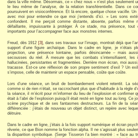
dans la ville même. Désormais, ce « chez nous » n’est plus seulement un 
le lieu même de l’analyse, de la relation transférentielle. Dans ce 
poursuivent en visioconférence. Et là encore, quelque chose vacille. Un 
avec moi pour entendre ce que moi j’entends d’ici. » Les sons ext
confondent. Il me perçoit comme distante, absente, parfois même m
défaillante, impuissante à protéger. À ce stade, ma présence, tou
importants pour l’accompagner face aux monstres internes.
Freud, dès 1912
[3]
, dans ses travaux sur l’imago, montrait déjà que l’an
support d’une figure archaïque. Dans le cadre en ligne, je n’étais 
projection, une présence lointaine, parfois désincarnée – mais aus
secousses du réel. À mesure que les combats s’intensifiaient, les
hallucinées, persistantes et fragmentées. Derrière mon écran, moi aussi,
tracasse. Est-ce une réflexion de son propre sentiment d’exil ? Un ex
s’impose, celle de maintenir un espace pensable, coûte que coûte.
Lors d’une séance, un bruit de bombardement violent retentit. La sé
comme si de rien n’était, se raccrochant plus que d’habitude à la règle d’
la séance, il m’écrit pour m’informer du lieu de l’explosion et confirmer qu
était à l’abri de l’explosion puisqu’il était resté en ligne tout au long. Ce 
scène psychique et de ses fantasmes destructeurs. La fin de la séan
différenciée : j’étais de nouveau un objet distinct, un repère avec lequel
détruire.
Dans le cadre en ligne, j’étais à la fois support numérique et écran psych
rêverie, ce que Bion nomme la fonction alpha. Il ne s’agissait plus seulem
la disparition symbolique. (Serge Tisseron l’a bien montré : « face au 