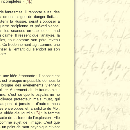
ou incomplètes »
[4]
.)
 de fantasmes. Il rapporte aussi des
 drones, signe de danger flottant.
tenir la Russie, serait s’opposer à
 guerre œdipienne et pré-œdipienne.
ns les séances en cabinet et Imad
 calme. Il ressent que l’analyse, la
tiles, tout comme son père revenu
die. Ce fredonnement agit comme une
nser à l’enfant qui s’endort au son
ante.
 une idée étonnante : l’inconscient
s est presque impossible de nous le
se lorsque des événements viennent
ser. Autrement dit, le trauma n’est
isme, c’est ce que le psychisme ne
clivage protecteur, mais muet, qui
arquent à jamais ; d’autres nous
s enveloppes et la solidité du Moi.
e vidéo d’aujourd’hui
[6]
: la femme
uite de la force de l’explosion. Elle
 comme sujet de l’image. C’est que
 un point de mort psychique clivant