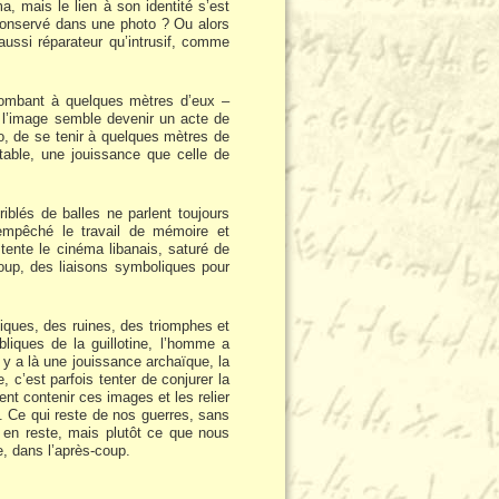
, mais le lien à son identité s’est
conservé dans une photo ? Ou alors
 aussi réparateur qu’intrusif, comme
 tombant à quelques mètres d’eux –
, l’image semble devenir un acte de
éo, de se tenir à quelques mètres de
ntable, une jouissance que celle de
iblés de balles ne parlent toujours
empêché le travail de mémoire et
tente le cinéma libanais, saturé de
coup, des liaisons symboliques pour
ues, des ruines, des triomphes et
liques de la guillotine, l’homme a
l y a là une jouissance archaïque, la
, c’est parfois tenter de conjurer la
ent contenir ces images et les relier
s. Ce qui reste de nos guerres, sans
il en reste, mais plutôt ce que nous
e, dans l’après-coup.