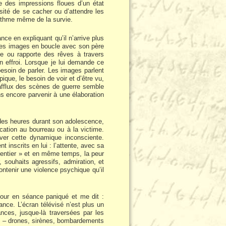
de des impressions floues d’un état
sité de se cacher ou d’attendre les
rythme même de la survie.
nce en expliquant qu’il n’arrive plus
 les images en boucle avec son père
ne ou rapporte des rêves à travers
on effroi. Lorsque je lui demande ce
besoin de parler. Les images parlent
que, le besoin de voir et d’être vu,
afflux des scènes de guerre semble
ns encore parvenir à une élaboration
t des heures durant son adolescence,
ication au bourreau ou à la victime.
iver cette dynamique inconsciente.
 inscrits en lui : l’attente, avec sa
« entier » et en même temps, la peur
 souhaits agressifs, admiration, et
contenir une violence psychique qu’il
 jour en séance paniqué et me dit :
ance. L’écran télévisé n’est plus un
nces, jusque-là traversées par les
ls – drones, sirènes, bombardements