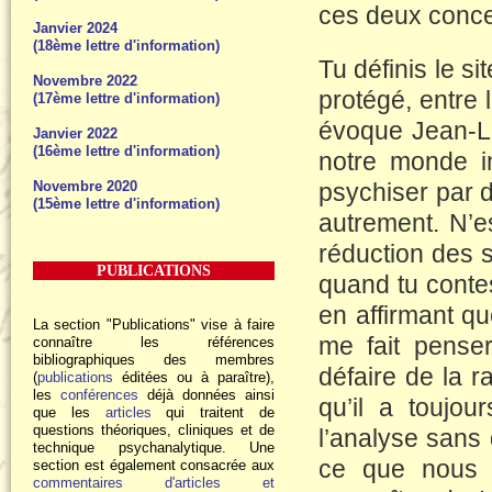
ces deux conce
Janvier 2024
(18ème lettre d'information)
Tu définis le s
Novembre 2022
protégé, entre 
(17ème lettre d'information)
évoque Jean-Lu
Janvier 2022
(16ème lettre d'information)
notre monde in
Novembre 2020
psychiser par 
(15ème lettre d'information)
autrement. N’e
réduction des 
PUBLICATIONS
quand tu contes
en affirmant q
La section "Publications" vise à faire
me fait penser
connaître les références
bibliographiques des membres
défaire de la r
(
publications
éditées ou à paraître),
les
conférences
déjà données ainsi
qu’il a toujo
que les
articles
qui traitent de
questions théoriques, cliniques et de
l’analyse sans 
technique psychanalytique. Une
ce que nous 
section est également consacrée aux
commentaires d'articles et