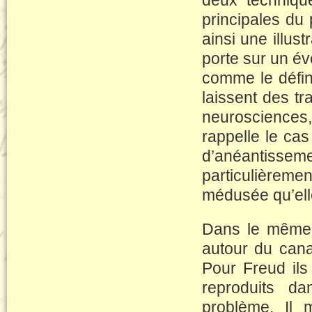
deux techniques
principales du 
ainsi une illus
porte sur un é
comme le défin
laissent des tr
neurosciences,
rappelle le cas
d’anéantissemen
particulièreme
médusée qu’elle
Dans le même o
autour du cana
Pour Freud ils
reproduits da
problème. Il 