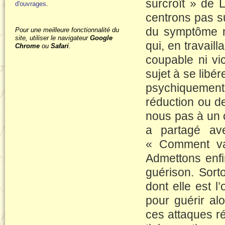
surcroît » de
d'ouvrages
.
centrons pas su
du symptôme n
Pour une meilleure fonctionnalité du
site, utiliser le navigateur
Google
qui, en travaill
Chrome
ou
Safari
.
coupable ni vi
sujet à se libé
psychiquement,
réduction ou d
nous pas à un c
a partagé ave
« Comment va 
Admettons enfi
guérison. Sort
dont elle est l
pour guérir alo
ces attaques r