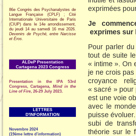
inutile et fast
exprimées pour
86e Congrès des Psychanalystes de
Langue Française (CPLF) ; Cité
Internationale Universitaire de Paris
Je commence
(CIUP) dans le 14e arrondissement,
du jeudi 14 au samedi 16 mai 2026.
exprimes sur 
Devenirs de Psyché, entre Narcisse
et Éros
.
Pour parler du 
tout de suite l
ALDeP Presentation
« intime ». On 
Cartagena 2023 Congress
je ne crois pas
croyance rel
Presentation in the IPA 53rd
Congress, Cartagena,
Mind in the
« sacré » pour 
Line of Fire
, 26-29 July 2023.
est une voie obl
avec le monde 
LETTRES
puisse évoluer.
D'INFORMATION
subi de transf
Novembre 2024
théorie sur le
(19ème lettre d'information)