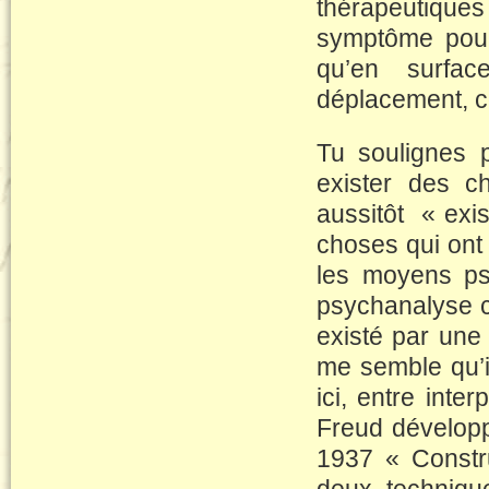
thérapeutiques
symptôme pour 
qu’en surfac
déplacement, 
Tu soulignes p
exister des c
aussitôt « exi
choses qui ont 
les moyens ps
psychanalyse c
existé par une t
me semble qu’il
ici, entre inte
Freud dévelop
1937 « Constru