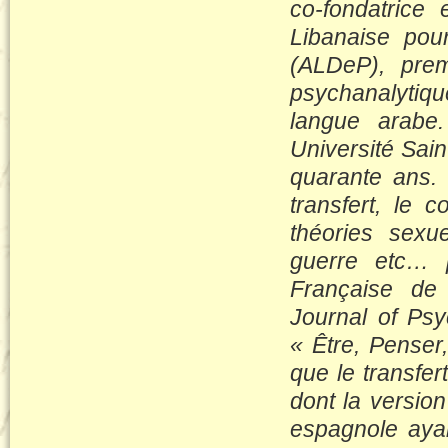
co-fondatrice 
Libanaise pou
(ALDeP), prem
psychanalytiq
langue arabe.
Université Sai
quarante ans. E
transfert, le c
théories sexuel
guerre etc… p
Française de 
Journal of Psy
« Être, Penser
que le transfer
dont la versio
espagnole ayant