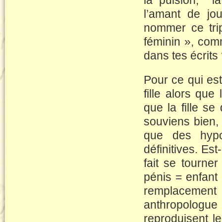
la pulsion, l
l’amant de jo
nommer ce trip
féminin », com
dans tes écrit
Pour ce qui es
fille alors que
que la fille s
souviens bien,
que des hypo
définitives. Es
fait se tourner
pénis = enfant 
remplacement 
anthropologue 
reproduisent le