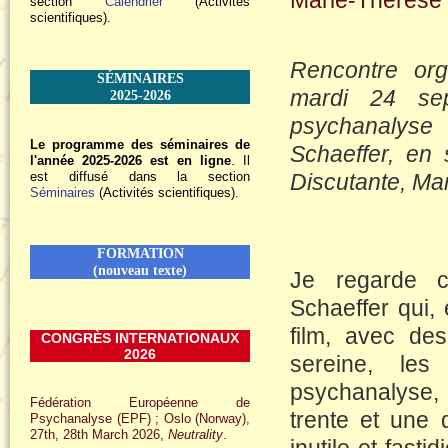
Marie-Thérès
section
Calendrier
(Activités
scientifiques).
Rencontre or
SÉMINAIRES
mardi 24 se
2025-2026
psychanalyse 
Le programme des séminaires de
Schaeffer, en 
l'année 2025-2026 est en ligne
. Il
est diffusé dans la section
Discutante, Ma
Séminaires
(Activités scientifiques).
FORMATION
(nouveau texte)
Je regarde c
Schaeffer qui,
film, avec des
CONGRÈS INTERNATIONAUX
2026
sereine, le
psychanalyse, 
Fédération Européenne de
trente et une 
Psychanalyse (EPF) ; Oslo (Norway),
27th, 28th March 2026,
Neutrality
.