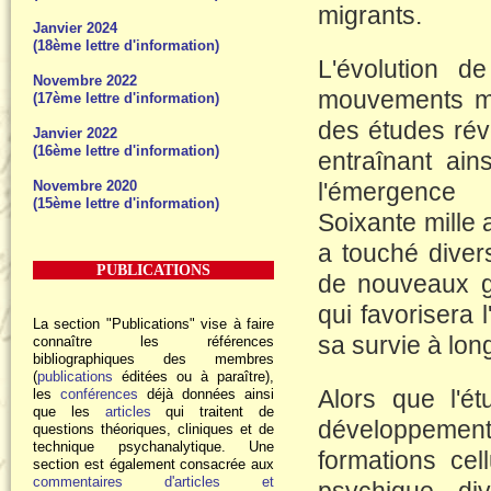
migrants.
Janvier 2024
(18ème lettre d'information)
L'évolution d
Novembre 2022
mouvements mig
(17ème lettre d'information)
des études rév
Janvier 2022
(16ème lettre d'information)
entraînant ain
Novembre 2020
l'émergenc
(15ème lettre d'information)
Soixante mille
a touché diver
PUBLICATIONS
de nouveaux 
qui favorisera 
La section "Publications" vise à faire
sa survie à lon
connaître les références
bibliographiques des membres
(
publications
éditées ou à paraître),
Alors que l'ét
les
conférences
déjà données ainsi
que les
articles
qui traitent de
développemen
questions théoriques, cliniques et de
technique psychanalytique. Une
formations cel
section est également consacrée aux
commentaires d'articles et