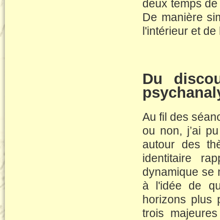
deux temps de la
De manière simi
l'intérieur et d
Du discou
psychanal
Au fil des séan
ou non, j’ai p
autour des th
identitaire r
dynamique se m
à l'idée de q
horizons plus 
trois majeure