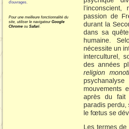
psychique di
d'ouvrages
.
l’inconscient
passion de Fre
Pour une meilleure fonctionnalité du
site, utiliser le navigateur
Google
durant la Seco
Chrome
ou
Safari
.
dans sa quête
humaine. Selo
nécessite un int
interculturel,
des années pl
religion monot
psychanalyse 
mouvements et 
après du fait 
paradis perdu, 
le fœtus se dév
Les termes de m