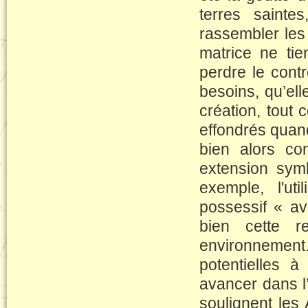
terres saint
rassembler les 
matrice ne tien
perdre le contr
besoins, qu’el
création, tout
effondrés quand 
bien alors co
extension sym
exemple, l'ut
possessif « av
bien cette r
environnement
potentielles 
avancer dans l’
soulignent les 