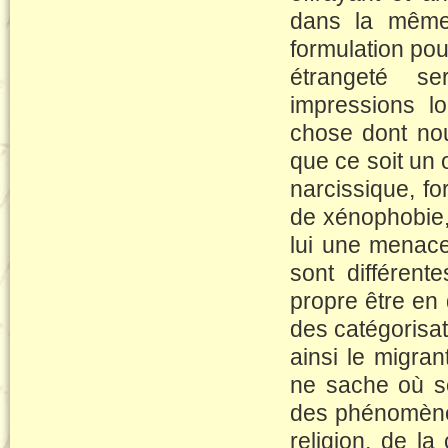
dans la même 
formulation pou
étrangeté se
impressions l
chose dont no
que ce soit un 
narcissique, fo
de xénophobie, 
lui une menace 
sont différent
propre être en 
des catégorisat
ainsi le migran
ne sache où se
des phénomènes
religion, de l