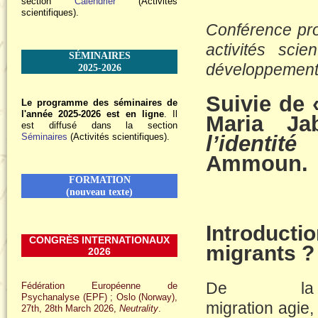
section
Calendrier
(Activités
scientifiques).
Conférence pro
activités scie
SÉMINAIRES
développement 
2025-2026
Suivie de 
Le programme des séminaires de
l'année 2025-2026 est en ligne
. Il
Maria J
est diffusé dans la section
Séminaires
(Activités scientifiques).
l’identité
Ammoun.
FORMATION
(nouveau texte)
Introducti
CONGRÈS INTERNATIONAUX
migrants ?
2026
De la
Fédération Européenne de
Psychanalyse (EPF) ; Oslo (Norway),
migration agie,
27th, 28th March 2026,
Neutrality
.