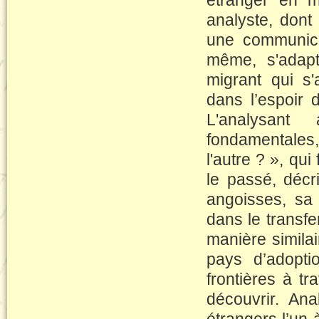
étranger en m
analyste, dont
une communica
même, s'adapt
migrant qui s
dans l’espoir 
L'analysant
fondamentales, 
l'autre ? », qu
le passé, décri
angoisses, sa 
dans le transfe
manière similai
pays d’adopti
frontières à t
découvrir. Anal