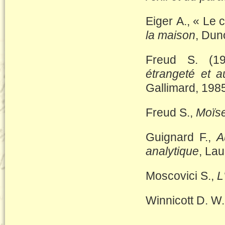
Eiger A., « Le c
la maison
, Dun
Freud S. (19
étrangeté et a
Gallimard, 1985
Freud S.,
Moïse
Guignard F.,
A
analytique
, Lau
Moscovici S.,
L
Winnicott D. W