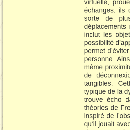
virtuelle, pro
échanges, ils 
sorte de plu
déplacements 
inclut les obj
possibilité d’a
permet d’éviter
personne. Ains
même proximité
de déconnexio
tangibles. Ce
typique de la 
trouve écho d
théories de Fr
inspiré de l’ob
qu’il jouait av