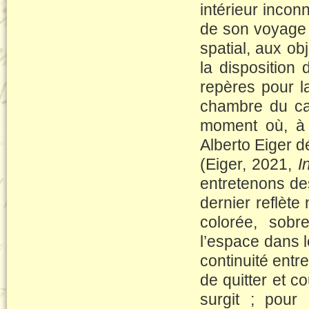
intérieur inconn
de son voyage a
spatial, aux obj
la disposition
repères pour la
chambre du ca
moment où, à l
Alberto Eiger d
(Eiger, 2021,
I
entretenons des
dernier reflèt
colorée, sobre
l’espace dans l
continuité entre
de quitter et co
surgit ; pour