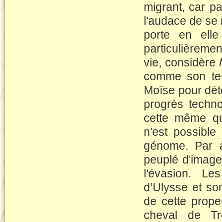
migrant, car p
l'audace de se 
porte en elle
particulièremen
vie, considère
comme son test
Moïse pour déte
progrès techn
cette même qu
n'est possible
génome. Par ai
peuplé d'imag
l'évasion. Le
d’Ulysse et so
de cette prope
cheval de Tro