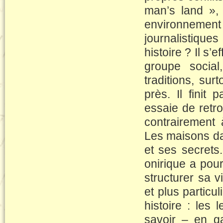
man’s land », 
environnemen
journalistiqu
histoire ? Il s’
groupe social
traditions, surt
près. Il finit
essaie de retr
contrairement à
Les maisons da
et ses secrets
onirique a pour
structurer sa v
et plus particu
histoire : les 
savoir – en ga