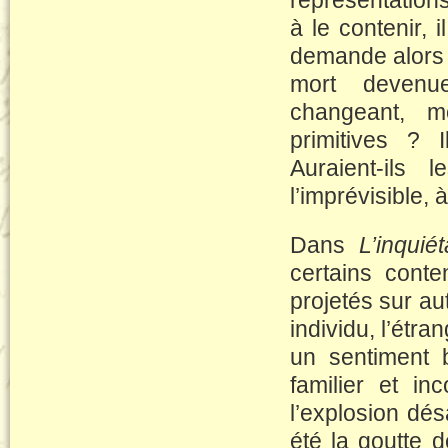
représentations
à le contenir, 
demande alors s
mort devenue
changeant, mo
primitives ? 
Auraient-ils
l’imprévisible, 
Dans
L’inquié
certains conte
projetés sur au
individu, l’étra
un sentiment 
familier et in
l’explosion dé
été la goutte 