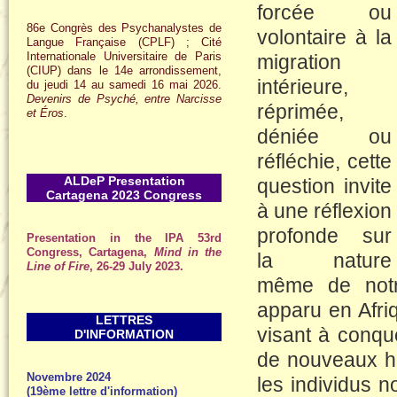
forcée ou
86e Congrès des Psychanalystes de
volontaire à la
Langue Française (CPLF) ; Cité
Internationale Universitaire de Paris
migration
(CIUP) dans le 14e arrondissement,
intérieure,
du jeudi 14 au samedi 16 mai 2026.
Devenirs de Psyché, entre Narcisse
réprimée,
et Éros
.
déniée ou
réfléchie, cette
ALDeP Presentation
question invite
Cartagena 2023 Congress
à une réflexion
profonde sur
Presentation in the IPA 53rd
Congress, Cartagena,
Mind in the
la nature
Line of Fire
, 26-29 July 2023.
même de notre
apparu en Afriq
LETTRES
visant à conqué
D'INFORMATION
de nouveaux ha
Novembre 2024
les individus n
(19ème lettre d'information)