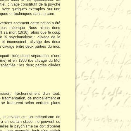
iel, clivage constitutif de la psyché
ai avec quelques exemples sur une
iques et techniques dans la cure.
verrons comment cette notion a été
orpus théorique. Nous allons donc
nt sa mort (1938), alors que le coup
de la psychanalyse : clivage de la
t et inconscient, clivage des deux
le clivage entre deux parties du moi,
oquait l’idée d’une séparation, d’une
sme) et en 1938 (Le clivage du Moi
pécifiée : les deux parties clivées
ssion, fractionnement d’un tout,
e fragmentation, de morcellement et
se fracturent selon certains plans
e, le clivage est un mécanisme de
 à un certain stade, ne peuvent se
uelles le psychisme se doit d’opérer
; par exemple, jouir d’un plaisir