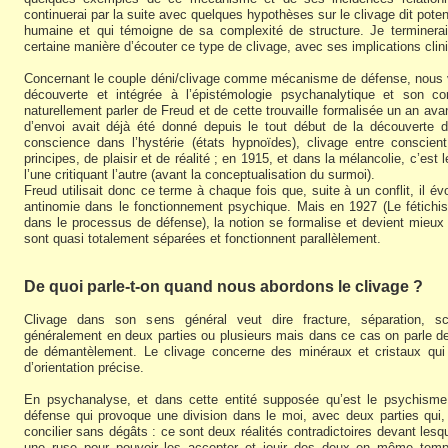
continuerai par la suite avec quelques hypothèses sur le clivage dit potent
humaine et qui témoigne de sa complexité de structure. Je terminer
certaine manière d’écouter ce type de clivage, avec ses implications clin
Concernant le couple déni/clivage comme mécanisme de défense, nous 
découverte et intégrée à l’épistémologie psychanalytique et son c
naturellement parler de Freud et de cette trouvaille formalisée un an ava
d’envoi avait déjà été donné depuis le tout début de la découverte 
conscience dans l’hystérie (états hypnoïdes), clivage entre conscien
principes, de plaisir et de réalité ; en 1915, et dans la mélancolie, c’est 
l’une critiquant l’autre (avant la conceptualisation du surmoi).
Freud utilisait donc ce terme à chaque fois que, suite à un conflit, il év
antinomie dans le fonctionnement psychique. Mais en 1927 (Le fétichi
dans le processus de défense), la notion se formalise et devient mieux s
sont quasi totalement séparées et fonctionnent parallèlement.
De quoi parle-t-on quand nous abordons le clivage ?
Clivage dans son sens général veut dire fracture, séparation, sci
généralement en deux parties ou plusieurs mais dans ce cas on parle d
de démantèlement. Le clivage concerne des minéraux et cristaux qui 
d’orientation précise.
En psychanalyse, et dans cette entité supposée qu’est le psychism
défense qui provoque une division dans le moi, avec deux parties qui,
concilier sans dégâts : ce sont deux réalités contradictoires devant lesq
une ruse pour pouvoir les accepter et jouir des deux en même temps 