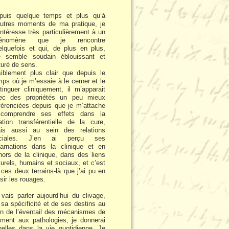
puis quelque temps et plus qu’à
autres moments de ma pratique, je
intéresse très particulièrement à un
hénomène que je rencontre
elquefois et qui, de plus en plus,
 semble soudain éblouissant et
turé de sens.
siblement plus clair que depuis le
mps où je m’essaie à le cerner et le
stinguer cliniquement, il m’apparait
ec des propriétés un peu mieux
fférenciées depuis que je m’attache
comprendre ses effets dans la
lation transférentielle de la cure,
is aussi au sein des relations
ciales. J’en ai perçu ses
carnations dans la clinique et en
hors de la clinique, dans des liens
turels, humains et sociaux, et c’est
 ces deux terrains-là que j’ai pu en
sir les rouages.
 vais parler aujourd’hui du clivage,
 sa spécificité et de ses destins au
in de l’éventail des mécanismes de
ment aux pathologies, je donnerai
lles dans la vie quotidienne. Je