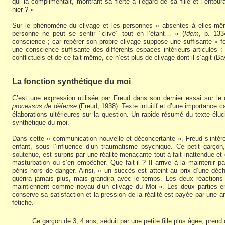
qui la complimentait, montrant sa fierté à l’égard de sa fille et l’entoura
hier ? »
Sur le phénomène du clivage et les personnes « absentes à elles-m
personne ne peut se sentir ‘’clivé’’ tout en l’étant… » (
Idem
, p. 133
conscience ; car repérer son propre clivage suppose une suffisante « 
une conscience suffisante des différents espaces intérieurs articulés ;
conflictuels et de ce fait même, ce n’est plus de clivage dont il s’agit (Ba
La fonction synthétique du moi
C’est une expression utilisée par Freud dans son dernier essai sur le
processus de défense
(Freud, 1938). Texte intuitif et d’une importance ca
élaborations ultérieures sur la question. Un rapide résumé du texte éluci
synthétique du moi.
Dans cette « communication nouvelle et déconcertante », Freud s’inté
enfant, sous l’influence d’un traumatisme psychique. Ce petit garçon
soutenue, est surpris par une réalité menaçante tout à fait inattendue et d
masturbation ou s’en empêcher. Que fait-il ? Il arrive à la maintenir p
pénis hors de danger. Ainsi, « un succès est atteint au prix d’une déch
guérira jamais plus, mais grandira avec le temps. Les deux réactions 
maintiennent comme noyau d’un clivage du Moi ». Les deux parties en l
conserve sa satisfaction et la pression de la réalité est payée par une an
fétiche.
Ce garçon de 3, 4 ans, séduit par une petite fille plus âgée, pre