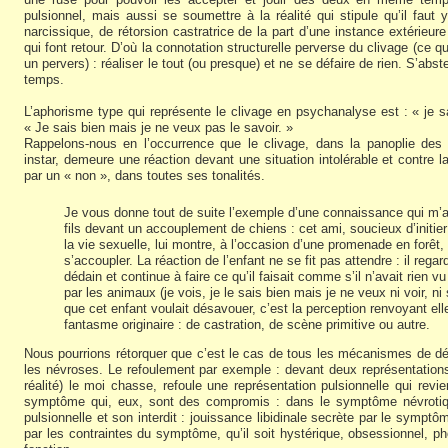
pulsionnel, mais aussi se soumettre à la réalité qui stipule qu’il faut
narcissique, de rétorsion castratrice de la part d’une instance extérieu
qui font retour. D’où la connotation structurelle perverse du clivage (ce qu
un pervers) : réaliser le tout (ou presque) et ne se défaire de rien. S’abs
temps.
L’aphorisme type qui représente le clivage en psychanalyse est : « j
« Je sais bien mais je ne veux pas le savoir. »
Rappelons-nous en l’occurrence que le clivage, dans la panoplie de
instar, demeure une réaction devant une situation intolérable et contre l
par un « non », dans toutes ses tonalités.
Je vous donne tout de suite l’exemple d’une connaissance qui m’ava
fils devant un accouplement de chiens : cet ami, soucieux d’initie
la vie sexuelle, lui montre, à l’occasion d’une promenade en forêt,
s’accoupler. La réaction de l’enfant ne se fit pas attendre : il rega
dédain et continue à faire ce qu’il faisait comme s’il n’avait rien v
par les animaux (je vois, je le sais bien mais je ne veux ni voir, ni 
que cet enfant voulait désavouer, c’est la perception renvoyant el
fantasme originaire : de castration, de scène primitive ou autre.
Nous pourrions rétorquer que c’est le cas de tous les mécanismes de d
les névroses. Le refoulement par exemple : devant deux représentations c
réalité) le moi chasse, refoule une représentation pulsionnelle qui revi
symptôme qui, eux, sont des compromis : dans le symptôme névrotique,
pulsionnelle et son interdit : jouissance libidinale secrète par le symp
par les contraintes du symptôme, qu’il soit hystérique, obsessionnel, pho