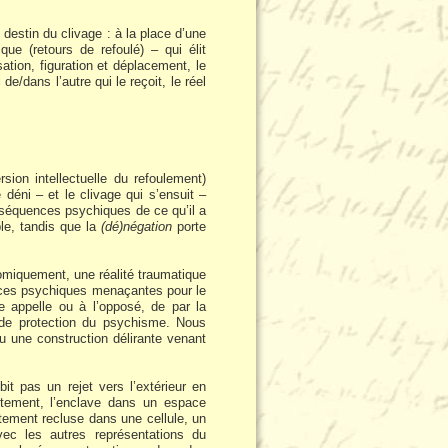
destin du clivage : à la place d’une
ue (retours de refoulé) – qui élit
ation, figuration et déplacement, le
de/dans l’autre qui le reçoit, le réel
sion intellectuelle du refoulement)
e déni – et le clivage qui s’ensuit –
conséquences psychiques de ce qu’il a
le, tandis que la
(dé)négation
porte
omiquement, une réalité traumatique
ences psychiques menaçantes pour le
le appelle ou à l’opposé, de par la
 de protection du psychisme. Nous
u une construction délirante venant
bit pas un rejet vers l’extérieur en
aitement, l’enclave dans un espace
lètement recluse dans une cellule, un
ec les autres représentations du