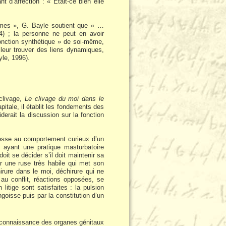
nt d’affection : « Était-ce bien elle
êmes », G. Bayle soutient que « …
4) ; la personne ne peut en avoir
fonction synthétique » de soi-même,
 leur trouver des liens dynamiques,
yle, 1996).
 clivage,
Le clivage du moi dans le
pitale, il établit les fondements des
derait la discussion sur la fonction
resse au comportement curieux d’un
, ayant une pratique masturbatoire
oit se décider s’il doit maintenir sa
ar une ruse très habile qui met son
irure dans le moi, déchirure qui ne
au conflit, réactions opposées, se
itige sont satisfaites : la pulsion
goisse puis par la constitution d’un
nd connaissance des organes génitaux