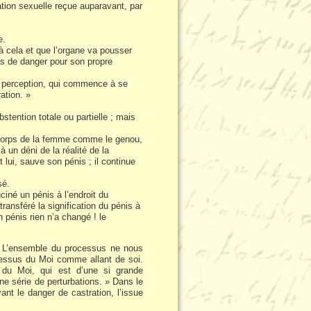
lation sexuelle reçue auparavant, par
e.
à cela et que l’organe va pousser
 pas de danger pour son propre
la perception, qui commence à se
ration. »
tention totale ou partielle ; mais
 du corps de la femme comme le genou,
à un déni de la réalité de la
 lui, sauve son pénis ; il continue
sé.
ciné un pénis à l’endroit du
ansféré la signification du pénis à
 pénis rien n’a changé ! le
« L’ensemble du processus ne nous
cessus du Moi comme allant de soi.
 du Moi, qui est d’une si grande
ne série de perturbations. » Dans le
ant le danger de castration, l’issue