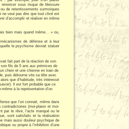
 y renoncer sous risque de blessure
re ou de retentissements surmoïques
i ne veut pas dire que tout clivé est
tenir d’accomplir et réaliser en même
e sais bien mais quand même… » ou,
s mécanismes de défense et à leur
aquelle le psychisme devrait statuer
it fait part de la réaction de son
r son fils de 5 ans aux prémices de
 un chien et une chienne en train de
rde, puis détourne vite sa tête avec
u alors que d’habitude, très intéressé
savoir). Il est fort probable que ce
le-même à la représentation d’un
éfense que l’on connait, même dans
ontradictoires (moi-plaisir et moi-
ent par le rêve, l’acte manqué ou le
 sont satisfaits et la réalisation
tôme mais aussi douleur psychique de
bique ou propre à l’inhibition d’une