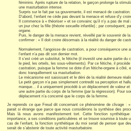
féminins. Après rupture de la relation, le garçon prolonge la stimu
une masturbation intense.
Surpris sur le fait par sa gouvernante, il est menacé de castration.
D’abord, l’enfant ne cède pas devant la menace et refuse d’y croir
Il commence à « théoriser » et se convainc qu’il n’y a pas de mal 
un jour chez la fille (théorie sexuelle infantile) ; par conséquent,
organe.
Puis, le danger de la menace revient, réveillé par le souvenir de 
confirmer : « Il doit croire désormais à la réalité du danger de cast
Normalement, l’angoisse de castration, a pour conséquence une abs
l’enfant n’a pas dit son dernier mot.
Il s’est créé un substitut, le fétiche (il investit une autre partie
le pied, les orteils, les sous-vêtements). Par ce fétiche, il procède 
castration, puisque la femme se dote d’un fétiche-organe à côté, et
donc tranquillement sa masturbation.
Le mécanisme est saisissant et le déni de la réalité demeure réali
Le petit garçon n’a pas simplement contredit sa perception et hallu
manque… il a uniquement procédé à un déplacement de valeur et tr
une autre partie du corps de la femme (par la régression). Pour son
déplacement n’a concerné que le corps de la femme.
Je reprends ce que Freud dit concernant ce phénomène de clivage : 
parait si étrange que parce que nous considérons la synthèse des pro
Mais là nous avons manifestement tort. Cette fonction synthétique
importance, a ses conditions particulières et se trouve soumise à toute u
cas de l’enfant, la fonction synthétique du moi serait de penser que dev
serait de s’abstenir de toute activité masturbatoire.