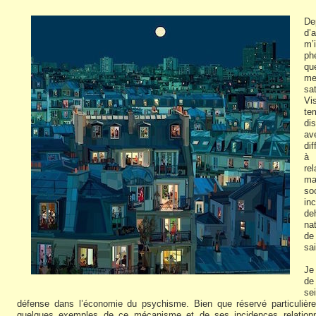
De
d’
m’
p
qu
me
sa
Vi
te
di
av
di
à 
re
ma
so
in
de
na
de
sai
Je
de
se
défense dans l’économie du psychisme. Bien que réservé particulière
quelques exemples de ce mécanisme et de ses incidences relationne