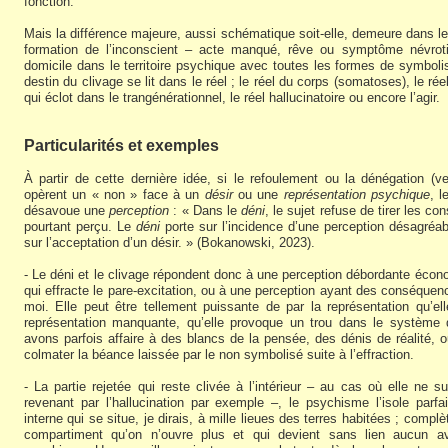
fonction.
Mais la différence majeure, aussi schématique soit-elle, demeure dans le 
formation de l’inconscient – acte manqué, rêve ou symptôme névrotiq
domicile dans le territoire psychique avec toutes les formes de symbolis
destin du clivage se lit dans le réel ; le réel du corps (somatoses), le réel 
qui éclot dans le trangénérationnel, le réel hallucinatoire ou encore l’agir.
Particularités et exemples
À partir de cette dernière idée, si le refoulement ou la dénégation (ver
opèrent un « non » face à un
désir
ou une
représentation psychique
, l
désavoue une
perception
: « Dans le
déni
, le sujet refuse de tirer les 
pourtant perçu. Le
déni
porte sur l’incidence d’une perception désagréab
sur l’acceptation d’un désir. » (Bokanowski, 2023).
- Le déni et le clivage répondent donc à une perception débordante écon
qui effracte le pare-excitation, ou à une perception ayant des conséqu
moi. Elle peut être tellement puissante de par la représentation qu’el
représentation manquante, qu’elle provoque un trou dans le système
avons parfois affaire à des blancs de la pensée, des dénis de réalité, o
colmater la béance laissée par le non symbolisé suite à l’effraction.
- La partie rejetée qui reste clivée à l’intérieur – au cas où elle ne su
revenant par l’hallucination par exemple –, le psychisme l’isole parf
interne qui se situe, je dirais, à mille lieues des terres habitées ; comp
compartiment qu’on n’ouvre plus et qui devient sans lien aucun av