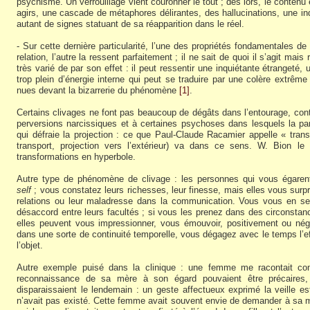
psychisme. Un verrouillage vient couronner le tout ; dès lors, le contenu
agirs, une cascade de métaphores délirantes, des hallucinations, une inq
autant de signes statuant de sa réapparition dans le réel.
- Sur cette dernière particularité, l’une des propriétés fondamentales de 
relation, l’autre la ressent parfaitement ; il ne sait de quoi il s’agit mai
très varié de par son effet : il peut ressentir une inquiétante étrangeté,
trop plein d’énergie interne qui peut se traduire par une colère extrê
nues devant la bizarrerie du phénomène
[1]
.
Certains clivages ne font pas beaucoup de dégâts dans l’entourage, con
perversions narcissiques et à certaines psychoses dans lesquels la par
qui défraie la projection : ce que Paul-Claude Racamier appelle « tran
transport, projection vers l’extérieur) va dans ce sens. W. Bion le
transformations en hyperbole.
Autre type de phénomène de clivage : les personnes qui vous égaren
self
; vous constatez leurs richesses, leur finesse, mais elles vous surp
relations ou leur maladresse dans la communication. Vous vous en se
désaccord entre leurs facultés ; si vous les prenez dans des circonsta
elles peuvent vous impressionner, vous émouvoir, positivement ou nég
dans une sorte de continuité temporelle, vous dégagez avec le temps l’effe
l’objet.
Autre exemple puisé dans la clinique : une femme me racontait co
reconnaissance de sa mère à son égard pouvaient être précaires,
disparaissaient le lendemain : un geste affectueux exprimé la veille 
n’avait pas existé. Cette femme avait souvent envie de demander à sa mère 