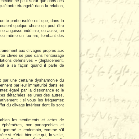
 enclavé ne peut sortir que dans des
uiétante étrangeté dans la relation,
cette partie isolée est que, dans la
s ressent quelque chose qui peut être
 une angoisse indéfinie, ou aussi, un
me ou même un fou rire, tombant des
trairement aux clivages propres aux
tie clivée se joue dans l’entourage
slations défensives » (déplacement,
 dit à sa façon quand il parle de
t par une certaine dysharmonie du
rennent par leur immaturité dans les
ntez égaré par la dissonance et le
nces détachées les unes des autres,
ativement ; si vous les fréquentez
t du clivage intérieur dont ils sont
mbien les sentiments et actes de
 éphémères, non partageables et
est gommé le lendemain, comme s’il
si c’était bien elle qui, la veille,