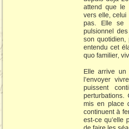
attend que le 
vers elle, celui
pas. Elle se
pulsionnel des 
son quotidien, 
entendu cet éla
quo familier, vi
Elle arrive u
l’envoyer vivr
puissent con
perturbations.
mis en place d
continuent à f
est-ce qu’elle 
de faire les sé