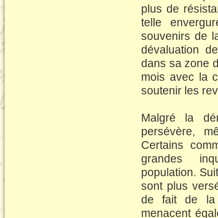
plus de résist
telle enverg
souvenirs de la
dévaluation de
dans sa zone d
mois avec la c
soutenir les re
Malgré la dé
persévère, mê
Certains com
grandes inq
population. Sui
sont plus vers
de fait de la
menacent égale