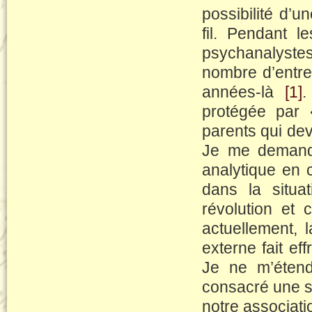
possibilité d’u
fil. Pendant l
psychanalystes
nombre d’entre
années-là
[1]
.
protégée par 
parents qui dev
Je me demande 
analytique en 
dans la situa
révolution et 
actuellement, l
externe fait ef
Je ne m’étend
consacré une s
notre associatio