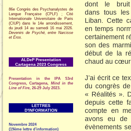
dont le brui
86e Congrès des Psychanalystes de
dans tous les
Langue Française (CPLF) ; Cité
Internationale Universitaire de Paris
Liban. Cette 
(CIUP) dans le 14e arrondissement,
en temps norma
du jeudi 14 au samedi 16 mai 2026.
Devenirs de Psyché, entre Narcisse
certainement ré
et Éros
.
son des marmit
début de la ré
ALDeP Presentation
chaud au cœur
Cartagena 2023 Congress
J’ai écrit ce t
Presentation in the IPA 53rd
Congress, Cartagena,
Mind in the
du congrès d
Line of Fire
, 26-29 July 2023.
« Réalités ». 
depuis cette 
LETTRES
compte en me 
D'INFORMATION
avons eu de f
Novembre 2024
évènements se 
(19ème lettre d'information)