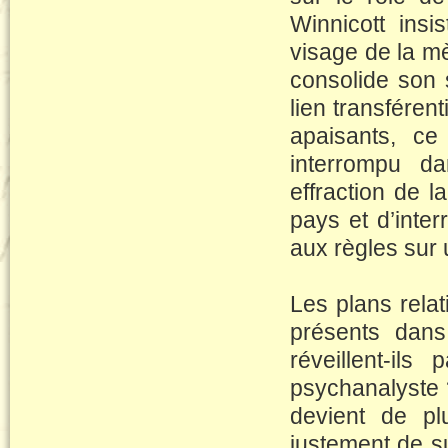
Winnicott insi
visage de la mè
consolide son 
lien transféren
apaisants, ce
interrompu d
effraction de la
pays et d’inte
aux règles sur 
Les plans relat
présents dans
réveillent-il
psychanalyste ?
devient de plu
justement de su