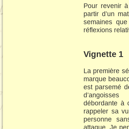
Pour revenir à
partir d’un mat
semaines que 
réflexions rela
Vignette 1
La première séa
marque beaucou
est parsemé de
d’angoisses
débordante à 
rappeler sa vu
personne sans
attaque. Je pe