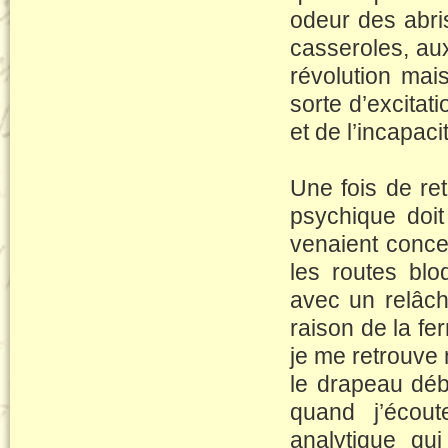
odeur des abri
casseroles, aux
révolution mai
sorte d’excitat
et de l’incapaci
Une fois de ret
psychique doi
venaient conce
les routes blo
avec un relâch
raison de la f
je me retrouve 
le drapeau déb
quand j’écout
analytique qu