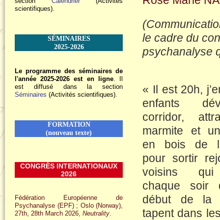
Rose Marie N
section
Calendrier
(Activités
scientifiques).
(Communication
le cadre du co
SÉMINAIRES
2025-2026
psychanalyse qu
Le programme des séminaires de
l'année 2025-2026 est en ligne
. Il
est diffusé dans la section
« Il est 20h, j’
Séminaires
(Activités scientifiques).
enfants dé
corridor, att
FORMATION
marmite et un
(nouveau texte)
en bois de l
pour sortir rej
CONGRÈS INTERNATIONAUX
voisins qu
2026
chaque soir 
début de la r
Fédération Européenne de
Psychanalyse (EPF) ; Oslo (Norway),
tapent dans le
27th, 28th March 2026,
Neutrality
.