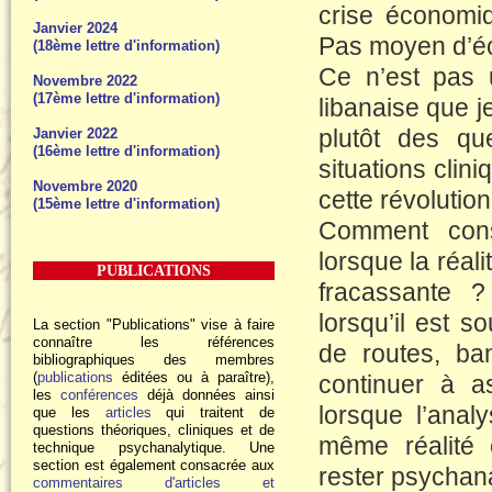
crise économiqu
Janvier 2024
Pas moyen d’éc
(18ème lettre d'information)
Ce n’est pas 
Novembre 2022
(17ème lettre d'information)
libanaise que 
plutôt des qu
Janvier 2022
(16ème lettre d'information)
situations cli
Novembre 2020
cette révolution
(15ème lettre d'information)
Comment conse
lorsque la réal
PUBLICATIONS
fracassante ?
lorsqu’il est s
La section "Publications" vise à faire
connaître les références
de routes, b
bibliographiques des membres
(
publications
éditées ou à paraître),
continuer à a
les
conférences
déjà données ainsi
lorsque l’anal
que les
articles
qui traitent de
questions théoriques, cliniques et de
même réalité 
technique psychanalytique. Une
section est également consacrée aux
rester psychan
commentaires d'articles et