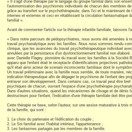
« Il s'agit d'une thérapie par le langage du groupe familial dans son ensem
l'autonomisation des psychismes individuels de chacun des membres de la 
grâce au transfert sur le psychothérapeute, dans l'ici et le maintenant de 
internes et externes et ceci en rétablissant la circulation fantasmatique d
familial ».
Avant de commenter l'article sur la thérapie infantile familiale, laissons l'au
« Dans notre parcours de pédopsychiatres, nous avons été amenées à no
travail psychanalytique avec les familles. Nous nous sommes rendu compt
clinique, que les avancées du travail psychothérapeutique individuel avec
annulées par la persistance d'un dysfonctionnement familial non élaboré.
avec Danielle Flagey, pionnière du travail avec les familles à la Société
apparu que l'enfant était le receptacle d'identifications projectives pathol
qu'il était ainsi acteur de scenarii inconscients familiaux dont le symptôm
Un travail préliminaire avec la famille nous semble, de toute manière, né
indication thérapeutique afin de dégager le psychisme de l'enfant des proj
entraver son développement. Dans certains cas, ce travail peut être bref e
psychiques de chacun, ouvrant l'espace d'une psychothérapie psychanalyti
Dans d'autres situations, quand les mécanismes de clivage et de dénis fa
destructeurs pour l'enfant, l'indication d'une thérapie familiale doit être po
Cette thérapie se base, selon l'auteur, sur une assise maturative à troi
de la famille, qui sont :
1. Le choix du partenaire et l'édification du couple ;
2. Le Soi familial avec l'habitat intérieur, l'appartenance ;
3. Les fantasmes partagés par les membres de la famille.