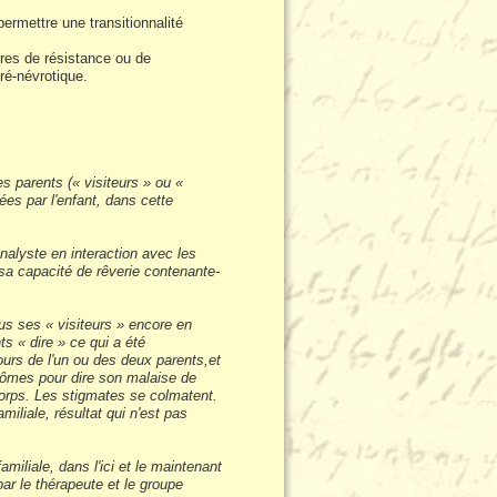
ermettre une transitionnalité
tères de résistance ou de
ré-névrotique.
es parents (« visiteurs » ou «
ées par l'enfant, dans cette
analyste en interaction avec les
t sa capacité de rêverie contenante-
tous ses « visiteurs » encore en
ts « dire » ce qui a été
ours de l'un ou des deux parents,et
ptômes pour dire son malaise de
orps. Les stigmates se colmatent.
iliale, résultat qui n'est pas
miliale, dans l'ici et le maintenant
ar le thérapeute et le groupe