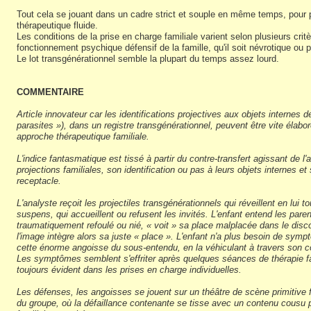
Tout cela se jouant dans un cadre strict et souple en même temps, pour p
thérapeutique fluide.
Les conditions de la prise en charge familiale varient selon plusieurs cri
fonctionnement psychique défensif de la famille, qu'il soit névrotique ou p
Le lot transgénérationnel semble la plupart du temps assez lourd.
COMMENTAIRE
Article innovateur car les identifications projectives aux objets internes d
parasites »), dans un registre transgénérationnel, peuvent être vite élabor
approche thérapeutique familiale.
L'indice fantasmatique est tissé à partir du contre-transfert agissant de l'
projections familiales, son identification ou pas à leurs objets internes e
receptacle.
L'analyste reçoit les projectiles transgénérationnels qui réveillent en lui 
suspens, qui accueillent ou refusent les invités. L'enfant entend les paren
traumatiquement refoulé ou nié, « voit » sa place malplacée dans le disc
l'image intègre alors sa juste « place ». L'enfant n'a plus besoin de sym
cette énorme angoisse du sous-entendu, en la véhiculant à travers son c
Les symptômes semblent s'effriter après quelques séances de thérapie fam
toujours évident dans les prises en charge individuelles.
Les défenses, les angoisses se jouent sur un théâtre de scène primitive fa
du groupe, où la défaillance contenante se tisse avec un contenu cousu p