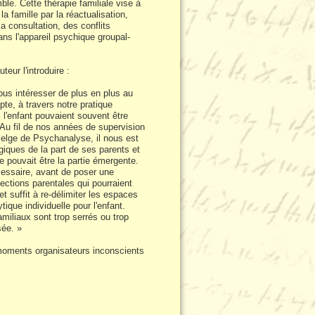
ble. Cette thérapie familiale vise à
famille par la réactualisation,
la consultation, des conflits
ans l'appareil psychique groupal-
teur l'introduire :
us intéresser de plus en plus au
e, à travers notre pratique
 l'enfant pouvaient souvent être
 Au fil de nos années de supervision
 Belge de Psychanalyse, il nous est
ogiques de la part de ses parents et
e pouvait être la partie émergente.
cessaire, avant de poser une
ections parentales qui pourraient
t suffit à re-délimiter les espaces
que individuelle pour l'enfant.
miliaux sont trop serrés ou trop
sée. »
s moments organisateurs inconscients