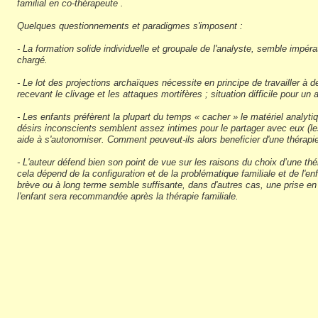
familial en co-thérapeute .
Quelques questionnements et paradigmes s'imposent :
- La formation solide individuelle et groupale de l'analyste, semble impéra
chargé.
- Le lot des projections archaïques nécessite en principe de travailler à
recevant le clivage et les attaques mortifères ; situation difficile pour un 
- Les enfants préfèrent la plupart du temps « cacher » le matériel analyt
désirs inconscients semblent assez intimes pour le partager avec eux (le
aide à s'autonomiser. Comment peuveut-ils alors beneficier d'une thérapie f
- L'auteur défend bien son point de vue sur les raisons du choix d’une thér
cela dépend de la configuration et de la problématique familiale et de l'en
brève ou à long terme semble suffisante, dans d'autres cas, une prise en 
l'enfant sera recommandée après la thérapie familiale.